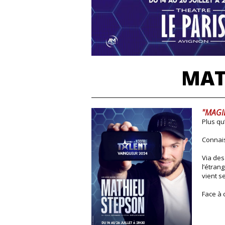
MAT
"MAGI
Plus qu
Connais
Via des
l’étran
vient s
Face à 