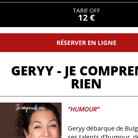
TARIF OFF
12 €
RÉSERVER EN LIGNE
GERYY - JE COMPR
RIEN
"HUMOUR"
Geryy débarque de Bulg
ses talents d'humour, d