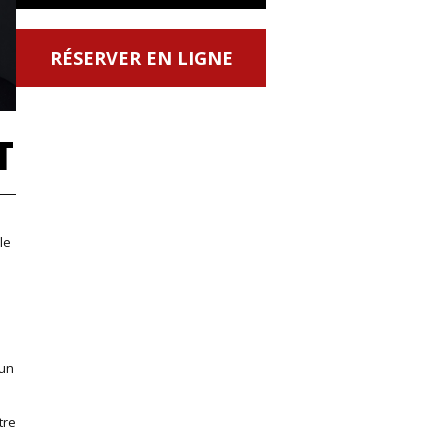
RÉSERVER EN LIGNE
T
le
 un
tre