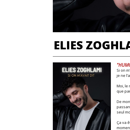
ELIES ZOGHLA
"HUM
Si on m
je ne l’
Moi, le
que par
De mon 
passant
seul mot
Ça va ê
moment