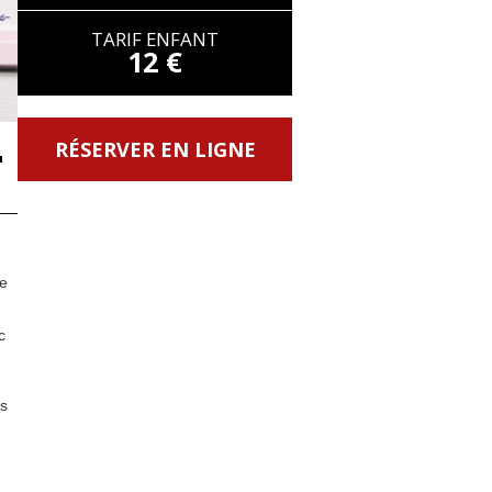
TARIF ENFANT
12 €
RÉSERVER EN LIGNE
T
le
c
is