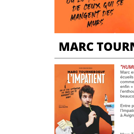
MARC TOURN
"HUM
Marc e
écueils
comme u
enfin «
l’entho
beauco
Entre p
l’Impa
à Avign