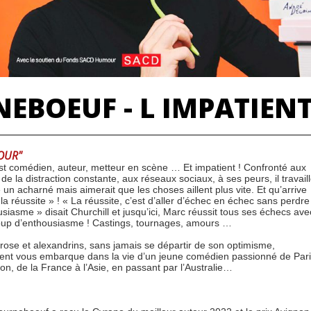
EBOEUF - L IMPATIEN
OUR"
st comédien, auteur, metteur en scène … Et impatient ! Confronté aux
 de la distraction constante, aux réseaux sociaux, à ses peurs, il travail
n acharné mais aimerait que les choses aillent plus vite. Et qu’arrive
 la réussite » ! « La réussite, c’est d’aller d’échec en échec sans perdre
usiasme » disait Churchill et jusqu’ici, Marc réussit tous ses échecs ave
up d’enthousiasme ! Castings, tournages, amours …
rose et alexandrins, sans jamais se départir de son optimisme,
tient vous embarque dans la vie d’un jeune comédien passionné de Par
on, de la France à l’Asie, en passant par l’Australie…