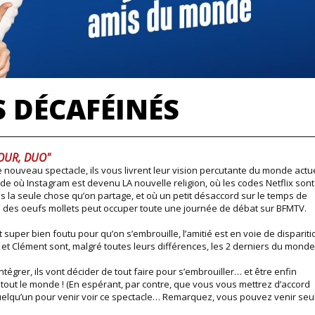
S DÉCAFÉINÉS
UR, DUO"
 nouveau spectacle, ils vous livrent leur vision percutante du monde actue
e où Instagram est devenu LA nouvelle religion, où les codes Netflix sont
 la seule chose qu’on partage, et où un petit désaccord sur le temps de
 des oeufs mollets peut occuper toute une journée de débat sur BFMTV.
t super bien foutu pour qu’on s’embrouille, l’amitié est en voie de dispariti
 et Clément sont, malgré toutes leurs différences, les 2 derniers du monde
intégrer, ils vont décider de tout faire pour s’embrouiller… et être enfin
out le monde ! (En espérant, par contre, que vous vous mettrez d’accord
elqu’un pour venir voir ce spectacle… Remarquez, vous pouvez venir seu