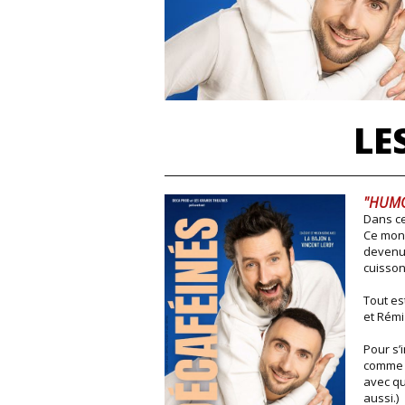
LE
"HUMO
Dans ce
Ce mond
devenus
cuisson
Tout es
et Rémi
Pour s’
comme t
avec qu
aussi.)