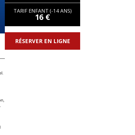
TARIF ENFANT (-14 ANS)
16 €
RÉSERVER EN LIGNE
l.
on,
.
l